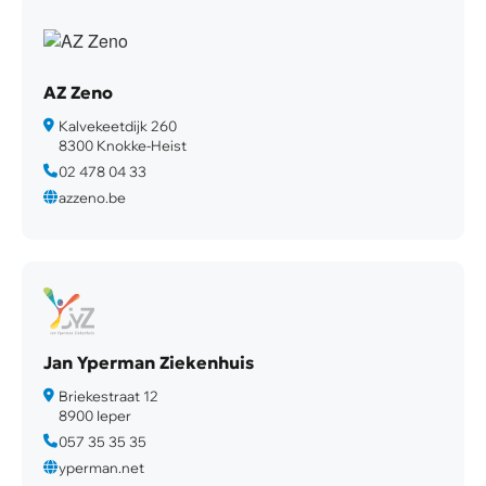
AZ Zeno
Kalvekeetdijk 260
8300 Knokke-Heist
02 478 04 33
azzeno.be
Jan Yperman Ziekenhuis
Briekestraat 12
8900 Ieper
057 35 35 35
yperman.net