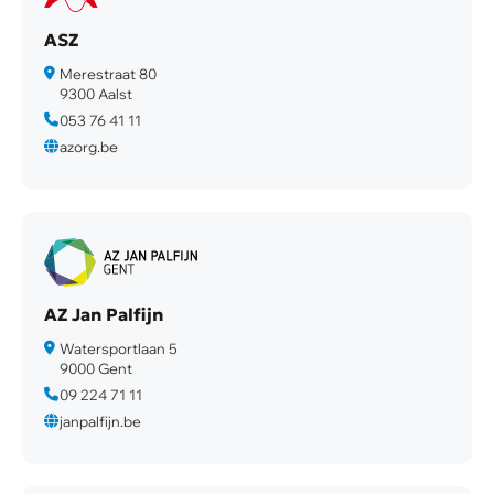
ASZ
Merestraat 80
9300 Aalst
053 76 41 11
azorg.be
AZ Jan Palfijn
Watersportlaan 5
9000 Gent
09 224 71 11
janpalfijn.be