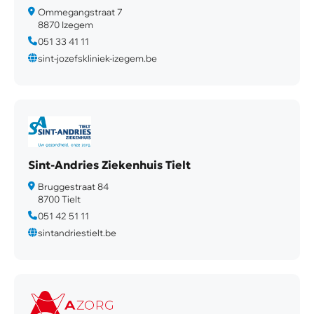
Ommegangstraat 7
8870 Izegem
051 33 41 11
sint-jozefskliniek-izegem.be
Sint-Andries Ziekenhuis Tielt
Bruggestraat 84
8700 Tielt
051 42 51 11
sintandriestielt.be