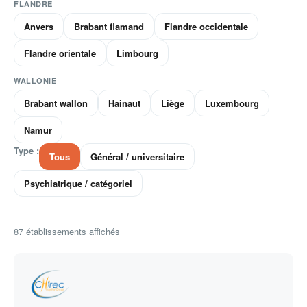
FLANDRE
Anvers
Brabant flamand
Flandre occidentale
Flandre orientale
Limbourg
WALLONIE
Brabant wallon
Hainaut
Liège
Luxembourg
Namur
Type :
Tous
Général / universitaire
Psychiatrique / catégoriel
87
établissements affichés