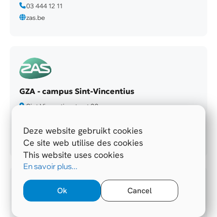
03 444 12 11
zas.be
GZA - campus Sint-Vincentius
Sint-Vincentiusstraat 20
2018 Antwerpen
03 285 20 00
Deze website gebruikt cookies
zas.be
Ce site web utilise des cookies
This website uses cookies
En savoir plus...
Ok
Cancel
Imeldaziekenhuis