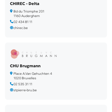
CHIREC - Delta
Bd du Triomphe 201
1160 Auderghem
02 434 81 11
chirec.be
CHU Brugmann
Place A.Van Gehuchten 4
1020 Bruxelles
02 535 31 11
stpierre-bru.be