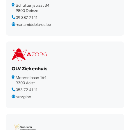
Schutterijstraat 34
9800 Deinze
09 387 71 11
mariamiddelares.be
OLV Ziekenhuis
Moorselbaan 164
9300 Aalst
053 72 41 11
azorg.be