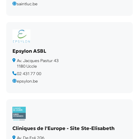
saintluc.be
Epsylon ASBL
Av. Jacques Pastur 43
1180 Uccle
02 431 77 00
epsylon.be
Cliniques de l'Europe - Site Ste-Elisabeth
Av. De Fré 206