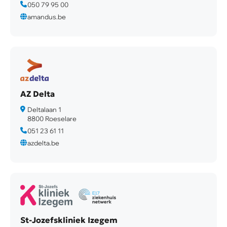
050 79 95 00
amandus.be
AZ Delta
Deltalaan 1
8800 Roeselare
051 23 61 11
azdelta.be
St-Jozefskliniek Izegem