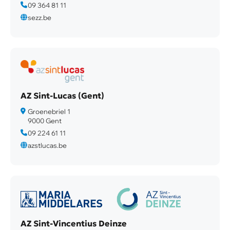
09 364 81 11
sezz.be
AZ Sint-Lucas (Gent)
Groenebriel 1
9000 Gent
09 224 61 11
azstlucas.be
AZ Sint-Vincentius Deinze