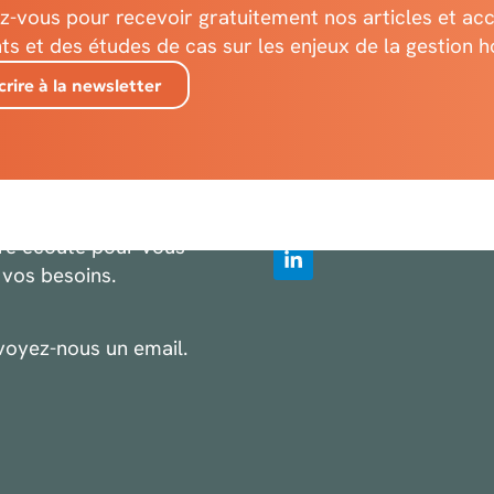
-vous pour recevoir gratuitement nos articles et ac
nts et des études de cas sur les enjeux de la gestion 
IONS
Contact
crire à la newsletter
info@hospitals.be
S
Place Arthur van
Gehuchten, 4
1020 Bruxelles
Belgium
tre écoute pour vous
vos besoins.
voyez-nous un email.