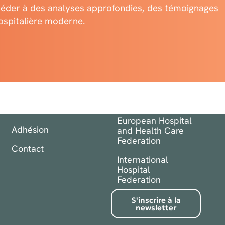
céder à des analyses approfondies, des témoignages
hospitalière moderne.
Menu
Liens utiles
Accueil
Baromètre des
Hôpitaux
Association
Tous nos articles
Nos services
Tous les Hôpitaux
Nos membres
European Hospital
Adhésion
and Health Care
Federation
Contact
International
Hospital
Federation
S'inscrire à la
newsletter