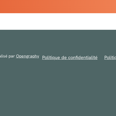
vos besoins.
voyez-nous un email.
alisé par
Opengraphy
Politique de confidentialité
Polit