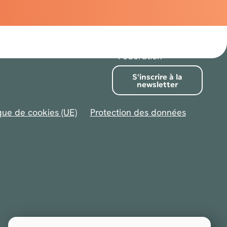
Adhésion
and Health Care
Federation
Contact
International
Hospital
Federation
S'inscrire à la
newsletter
ique de cookies (UE)
Protection des données