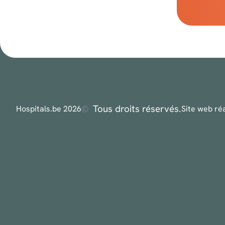
accompagner dans vos démarches et répondre à 
Contactez-nous
Vous n’aimez pas les formulaires de contact ? En
info@hospitals.be
Tous droits réservés.
Hospitals.be 2026
Site web ré