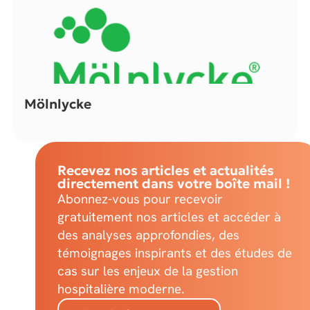
Mölnlycke
Recevez nos articles et actualités
directement dans votre boîte mail !
Abonnez-vous pour recevoir
gratuitement nos articles et accéder à
des analyses approfondies, des
témoignages inspirants et des études de
cas sur les enjeux de la gestion
hospitalière moderne.