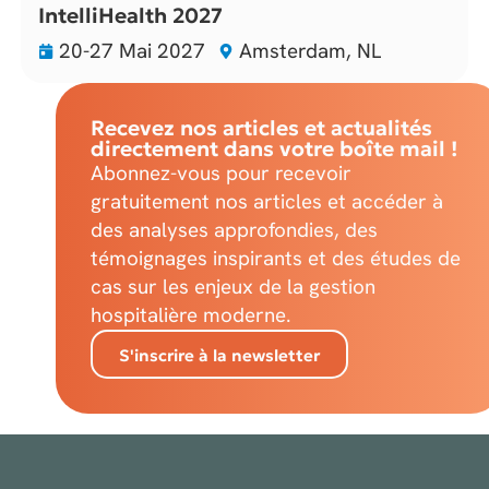
IntelliHealth 2027
20-27 Mai 2027
Amsterdam, NL
Recevez nos articles et actualités
directement dans votre boîte mail !
Abonnez-vous pour recevoir
gratuitement nos articles et accéder à
des analyses approfondies, des
témoignages inspirants et des études de
cas sur les enjeux de la gestion
hospitalière moderne.
S'inscrire à la newsletter