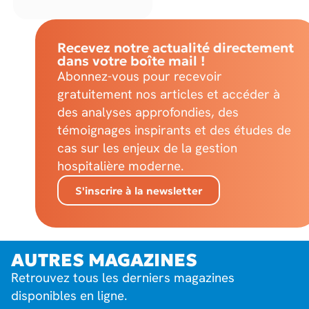
Recevez notre actualité directement
dans votre boîte mail !
Abonnez-vous pour recevoir
gratuitement nos articles et accéder à
des analyses approfondies, des
témoignages inspirants et des études de
cas sur les enjeux de la gestion
hospitalière moderne.
S'inscrire à la newsletter
AUTRES MAGAZINES
Retrouvez tous les derniers magazines
disponibles en ligne.