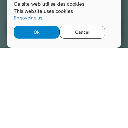
Ce site web utilise des cookies
This website uses cookies
Tous droits réservés.
Hospitals.be 2026
En savoir plus...
Site web réalisé par
Opengraphy
Ok
Cancel