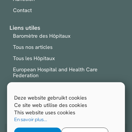
Contact
Liens utiles
Baromètre des Hôpitaux
Tous nos articles
Tous les Hôpitaux
European Hospital and Health Care
Federation
International Hospital Federation
Deze website gebruikt cookies
S'inscrire à la newsletter
Ce site web utilise des cookies
This website uses cookies
Tous droits réservés.
Hospitals.be 2026
En savoir plus...
Site web réalisé par
Opengraphy