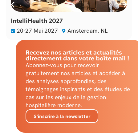
IntelliHealth 2027
20-27 Mai 2027
Amsterdam, NL
Recevez nos articles et actualités
directement dans votre boîte mail !
Abonnez-vous pour recevoir
gratuitement nos articles et accéder à
des analyses approfondies, des
témoignages inspirants et des études de
cas sur les enjeux de la gestion
hospitalière moderne.
S'inscrire à la newsletter