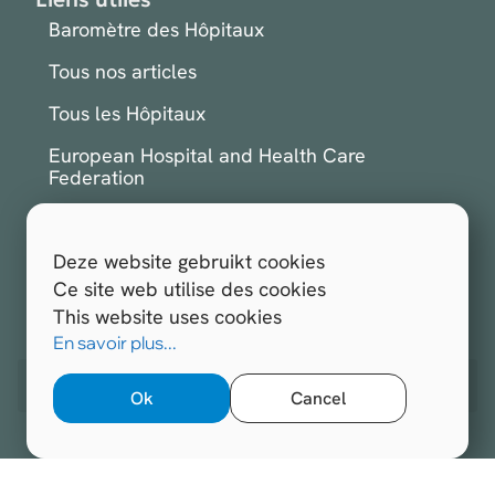
Baromètre des Hôpitaux
Tous nos articles
Tous les Hôpitaux
European Hospital and Health Care
Federation
International Hospital Federation
Deze website gebruikt cookies
S'inscrire à la newsletter
Ce site web utilise des cookies
This website uses cookies
Tous droits réservés.
Hospitals.be 2026
En savoir plus...
Site web réalisé par
Opengraphy
Ok
Cancel