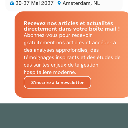
20-27 Mai 2027
Amsterdam, NL
Recevez nos articles et actualités
directement dans votre boîte mail !
Abonnez-vous pour recevoir
gratuitement nos articles et accéder à
des analyses approfondies, des
témoignages inspirants et des études de
cas sur les enjeux de la gestion
hospitalière moderne.
S'inscrire à la newsletter