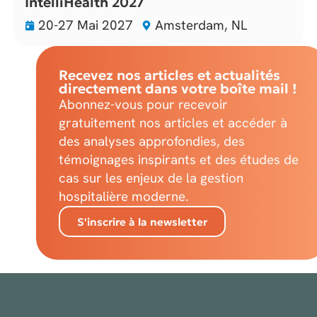
IntelliHealth 2027
20-27 Mai 2027
Amsterdam, NL
Recevez nos articles et actualités
directement dans votre boîte mail !
Abonnez-vous pour recevoir
gratuitement nos articles et accéder à
des analyses approfondies, des
témoignages inspirants et des études de
cas sur les enjeux de la gestion
hospitalière moderne.
S'inscrire à la newsletter