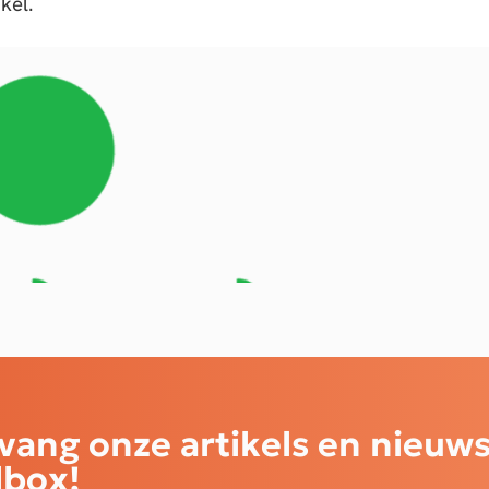
kel.
site ontwikkeld door
Opengraphy
Privacybeleid
Cookie
vang onze artikels en nieuws
lbox!