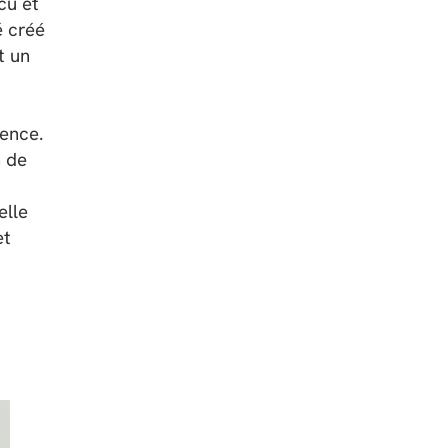
cu et
é créé
t un
dence.
n de
elle
et