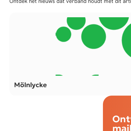
Ontdek het nieuws dat verband houdt met dit arti
Alle rechten voorbehouden.
Hospitals.be 2026
Web
Mölnlycke
Ont
mai