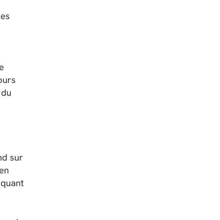
des
e
ours
 du
nd sur
 en
liquant