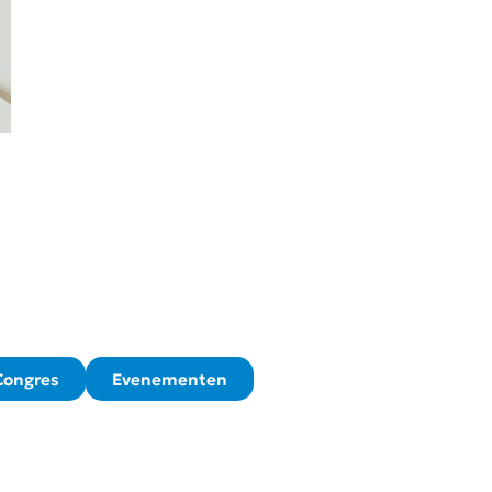
Al onze
Nuttige
Magazines
links
Onthaal
Ziekenhuisbarometer
Vereniging
Alle Artikels
Onze diensten
Alle Ziekenhuizen
Onze leden
European Hospital
and Health Care
Lidmaatschap
Federation
Contact
International
Congres
Evenementen
Hospital
Federation
Inschrijven voor
de nieuwsbrief