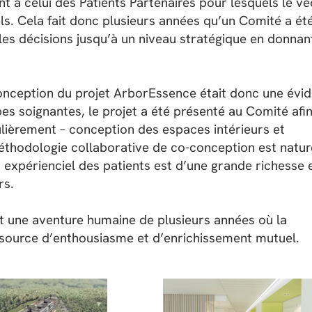
t à celui des Patients Partenaires pour lesquels le vé
els. Cela fait donc plusieurs années qu’un Comité a ét
r les décisions jusqu’à un niveau stratégique en donnan
conception du projet ArborEssence était donc une évi
pes soignantes, le projet a été présenté au Comité afi
égulièrement – conception des espaces intérieurs et
 méthodologie collaborative de co-conception est natur
 expérienciel des patients est d’une grande richesse 
rs.
 une aventure humaine de plusieurs années où la
 source d’enthousiasme et d’enrichissement mutuel.