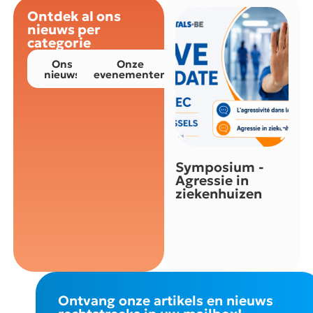
Ontdek al ons
nieuws per
categorie
Ons
Onze
nieuws
evenementen
Symposium -
Agressie in
ziekenhuizen
Ontvang onze artikels en nieuws