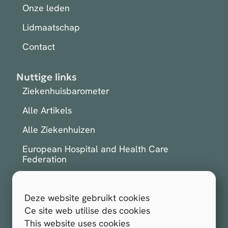
Onze leden
Lidmaatschap
Contact
Nuttige links
Ziekenhuisbarometer
Alle Artikels
Alle Ziekenhuizen
European Hospital and Health Care
Federation
International Hospital Federation
Deze website gebruikt cookies
Inschrijven voor de nieuwsbrief
Ce site web utilise des cookies
This website uses cookies
Alle rechten voorbehouden.
Hospitals.be 2026