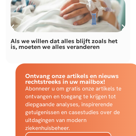
Als we willen dat alles blijft zoals het
is, moeten we alles veranderen
Ontvang onze artikels en nieuws
rechtstreeks in uw mailbox!
Abonneer u om gratis onze artikels te
ontvangen en toegang te krijgen tot
diepgaande analyses, inspirerende
getuigenissen en casestudies over de
uitdagingen van modern
ziekenhuisbeheer.