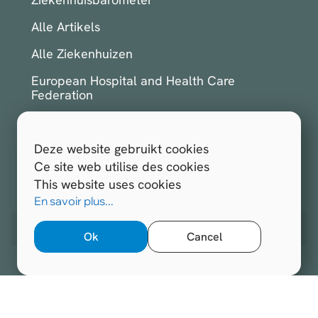
Alle Artikels
Alle Ziekenhuizen
European Hospital and Health Care
Federation
International Hospital Federation
Deze website gebruikt cookies
Inschrijven voor de nieuwsbrief
Ce site web utilise des cookies
This website uses cookies
Alle rechten voorbehouden.
Hospitals.be 2026
En savoir plus...
Website ontwikkeld door
Opengraphy
Ok
Cancel