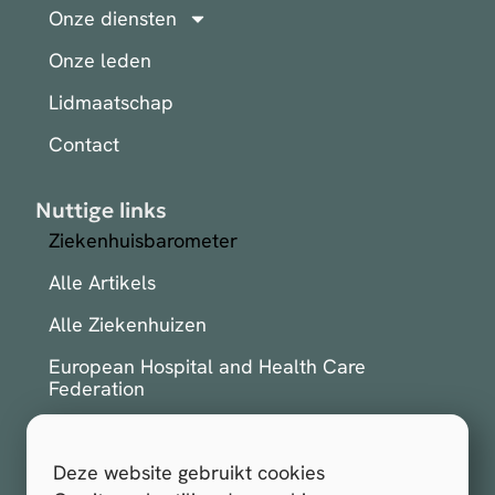
Onze diensten
Onze leden
Lidmaatschap
Contact
Nuttige links
Ziekenhuisbarometer
Alle Artikels
Alle Ziekenhuizen
European Hospital and Health Care
Federation
International Hospital Federation
Deze website gebruikt cookies
Inschrijven voor de nieuwsbrief