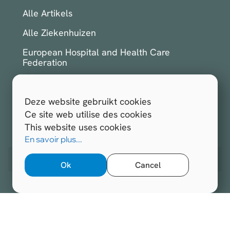
Alle Artikels
Alle Ziekenhuizen
European Hospital and Health Care
Federation
International Hospital Federation
Deze website gebruikt cookies
Inschrijven voor de nieuwsbrief
Ce site web utilise des cookies
This website uses cookies
Alle rechten voorbehouden.
Hospitals.be 2026
En savoir plus...
Website ontwikkeld door
Opengraphy
Ok
Cancel