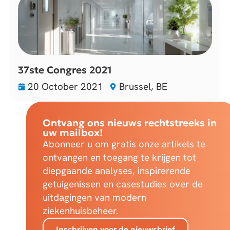
37ste Congres 2021
20 October 2021
Brussel, BE
Ontvang ons nieuws rechtstreeks in
uw mailbox!
Abonneer u om gratis onze artikels te
ontvangen en toegang te krijgen tot
diepgaande analyses, inspirerende
getuigenissen en casestudies over de
uitdagingen van modern
ziekenhuisbeheer.
Inschrijven voor de nieuwsbrief