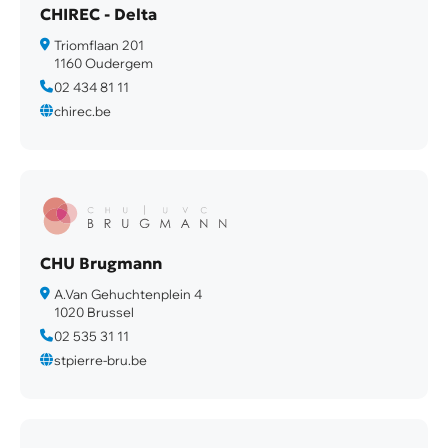
CHIREC - Delta
Triomflaan 201
1160 Oudergem
02 434 81 11
chirec.be
CHU Brugmann
A.Van Gehuchtenplein 4
1020 Brussel
02 535 31 11
stpierre-bru.be