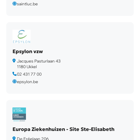
saintluc.be
Epsylon vzw
Jacques Pasturlaan 43
1180 Ukkel
02 431 77 00
epsylon.be
Europa Ziekenhuizen - Site Ste-Elisabeth
De Fréelaan 206