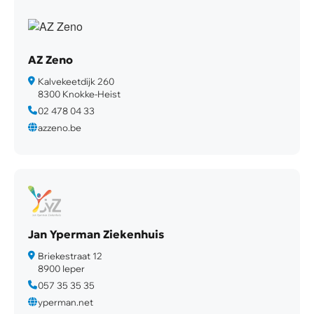
AZ Zeno
Kalvekeetdijk 260
8300 Knokke-Heist
02 478 04 33
azzeno.be
Jan Yperman Ziekenhuis
Briekestraat 12
8900 Ieper
057 35 35 35
yperman.net