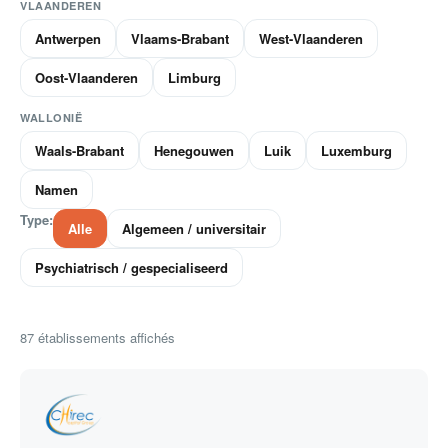
VLAANDEREN
Antwerpen
Vlaams-Brabant
West-Vlaanderen
Oost-Vlaanderen
Limburg
WALLONIË
Waals-Brabant
Henegouwen
Luik
Luxemburg
Namen
Type:
Alle
Algemeen / universitair
Psychiatrisch / gespecialiseerd
87
établissements affichés