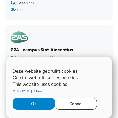
03 444 12 11
zas.be
GZA - campus Sint-Vincentius
Sint-Vincentiusstraat 20
2018 Antwerpen
03 285 20 00
Deze website gebruikt cookies
zas.be
Ce site web utilise des cookies
This website uses cookies
En savoir plus...
Ok
Cancel
Imeldaziekenhuis