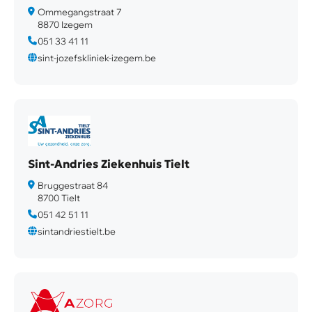
Ommegangstraat 7
8870 Izegem
051 33 41 11
sint-jozefskliniek-izegem.be
Sint-Andries Ziekenhuis Tielt
Bruggestraat 84
8700 Tielt
051 42 51 11
sintandriestielt.be