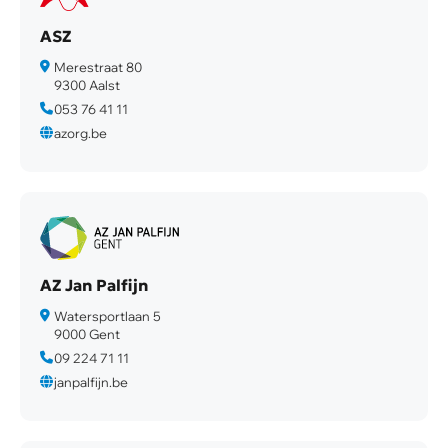
ASZ
Merestraat 80
9300 Aalst
053 76 41 11
azorg.be
AZ Jan Palfijn
Watersportlaan 5
9000 Gent
09 224 71 11
janpalfijn.be