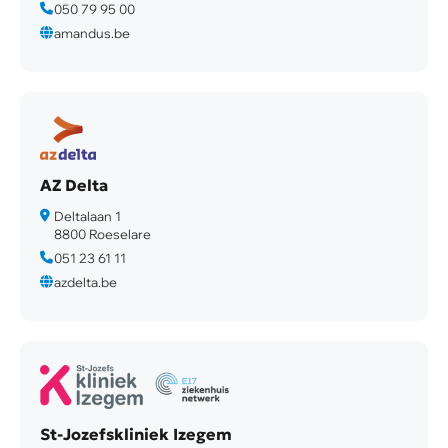
050 79 95 00
amandus.be
AZ Delta
Deltalaan 1
8800 Roeselare
051 23 61 11
azdelta.be
St-Jozefskliniek Izegem