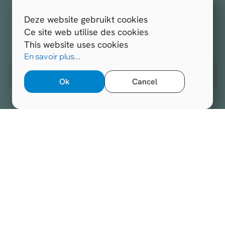
International Hospital Federation
Deze website gebruikt cookies
S'inscrire à la newsletter
Ce site web utilise des cookies
This website uses cookies
Tous droits réservés.
Hospitals.be 2026
En savoir plus...
Site web réalisé par
Opengraphy
Ok
Cancel