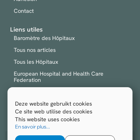
Contact
Liens utiles
Baromètre des Hôpitaux
Tous nos articles
Tous les Hôpitaux
European Hospital and Health Care
Federation
International Hospital Federation
Deze website gebruikt cookies
S'inscrire à la newsletter
Ce site web utilise des cookies
This website uses cookies
Tous droits réservés.
Hospitals.be 2026
En savoir plus...
Site web réalisé par
Opengraphy