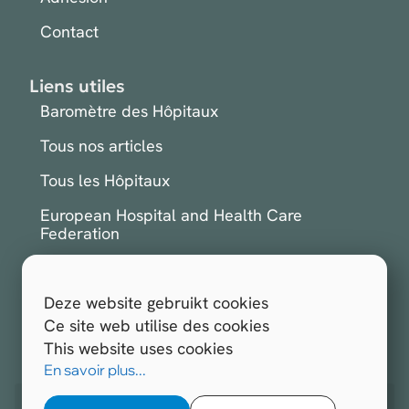
Contact
Liens utiles
Baromètre des Hôpitaux
Tous nos articles
Tous les Hôpitaux
European Hospital and Health Care
Federation
International Hospital Federation
Deze website gebruikt cookies
S'inscrire à la newsletter
Ce site web utilise des cookies
This website uses cookies
Tous droits réservés.
Hospitals.be 2026
En savoir plus...
Site web réalisé par
Opengraphy