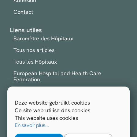
Adhésion
Contact
Liens utiles
Baromètre des Hôpitaux
Tous nos articles
Tous les Hôpitaux
European Hospital and Health Care
Federation
International Hospital Federation
Deze website gebruikt cookies
S'inscrire à la newsletter
Ce site web utilise des cookies
This website uses cookies
Tous droits réservés.
Hospitals.be 2026
En savoir plus...
Site web réalisé par
Opengraphy