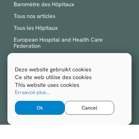
Baromètre des Hôpitaux
Tous nos articles
Tous les Hôpitaux
European Hospital and Health Care
Federation
International Hospital Federation
Deze website gebruikt cookies
S'inscrire à la newsletter
Ce site web utilise des cookies
This website uses cookies
Tous droits réservés.
Hospitals.be 2026
En savoir plus...
Site web réalisé par
Opengraphy
Ok
Cancel