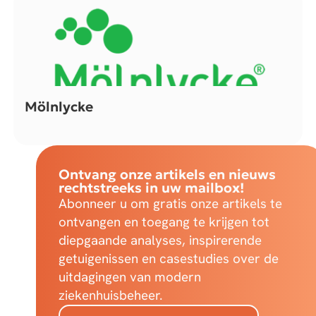
Mölnlycke
Ontvang onze artikels en nieuws
rechtstreeks in uw mailbox!
Abonneer u om gratis onze artikels te
ontvangen en toegang te krijgen tot
diepgaande analyses, inspirerende
getuigenissen en casestudies over de
uitdagingen van modern
ziekenhuisbeheer.